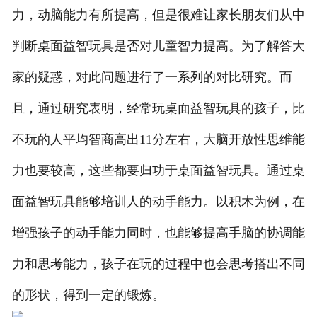
力，动脑能力有所提高，但是很难让家长朋友们从中
团队风采
判断桌面益智玩具是否对儿童智力提高。为了解答大
家的疑惑，对此问题进行了一系列的对比研究。而
且，通过研究表明，经常玩桌面益智玩具的孩子，比
不玩的人平均智商高出11分左右，大脑开放性思维能
力也要较高，这些都要归功于桌面益智玩具。通过桌
面益智玩具能够培训人的动手能力。以积木为例，在
增强孩子的动手能力同时，也能够提高手脑的协调能
力和思考能力，孩子在玩的过程中也会思考搭出不同
的形状，得到一定的锻炼。