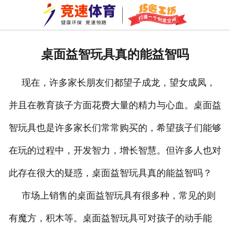
网站首页
关于我们
桌面益智玩具真的能益智吗
拼装地板
现在，许多家长朋友们都望子成龙，望女成凤，
巧匠工坊
并且在教育孩子方面花费大量的精力与心血。桌面益
新闻资讯
智玩具也是许多家长们常常购买的，希望孩子们能够
成功案例
在玩的过程中，开发智力，增长智慧。但许多人也对
资质荣誉
此存在很大的疑惑，桌面益智玩具真的能益智吗？
市场上销售的桌面益智玩具有很多种，常见的则
公司环境
有魔方，积木等。桌面益智玩具可对孩子的动手能
车间一角