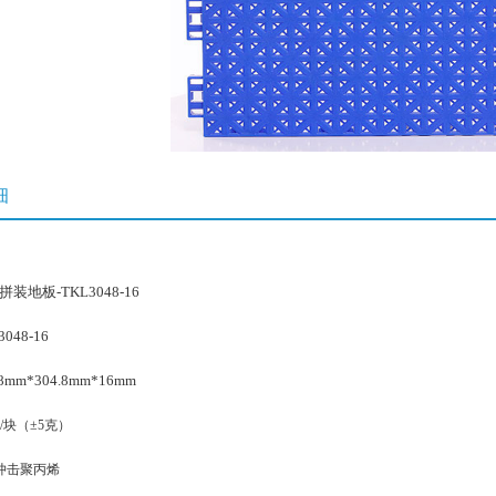
细
装地板-TKL3048-16
048-16
mm*304.8mm*16mm
/块（±5克）
冲击聚丙烯