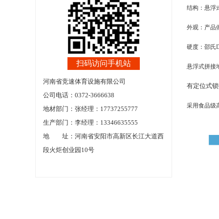
结构：悬浮
外观：产品
硬度：邵氏D
扫码访问手机站
悬浮式拼接
河南省竞速体育设施有限公司
有定位式锁
公司电话：0372-3666638
采用食品级
地材部门：张经理：17737255777
生产部门：李经理：13346635555
地 址：河南省安阳市高新区长江大道西
段火炬创业园10号