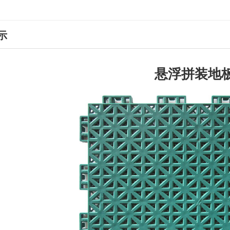
示
悬浮拼装地